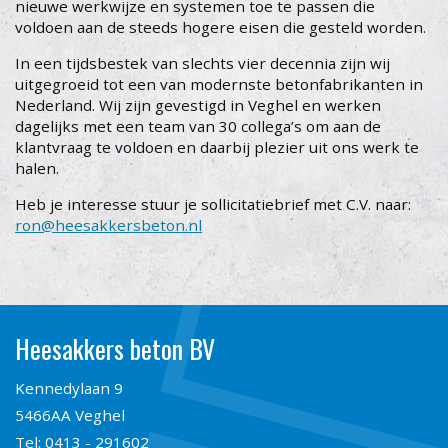
nieuwe werkwijze en systemen toe te passen die
voldoen aan de steeds hogere eisen die gesteld worden.
In een tijdsbestek van slechts vier decennia zijn wij
uitgegroeid tot een van modernste betonfabrikanten in
Nederland. Wij zijn gevestigd in Veghel en werken
dagelijks met een team van 30 collega’s om aan de
klantvraag te voldoen en daarbij plezier uit ons werk te
halen.
Heb je interesse stuur je sollicitatiebrief met C.V. naar:
ron@heesakkersbeton.nl
Heesakkers beton BV
Kennedylaan 9
5466AA Veghel
Tel:
0413 - 291602