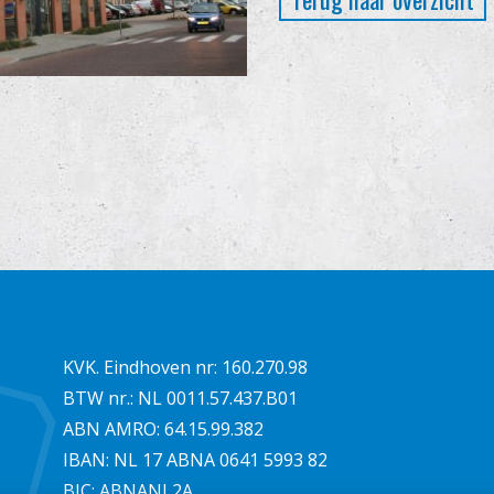
KVK. Eindhoven nr: 160.270.98
BTW nr.: NL 0011.57.437.B01
ABN AMRO: 64.15.99.382
IBAN: NL 17 ABNA 0641 5993 82
BIC: ABNANL2A