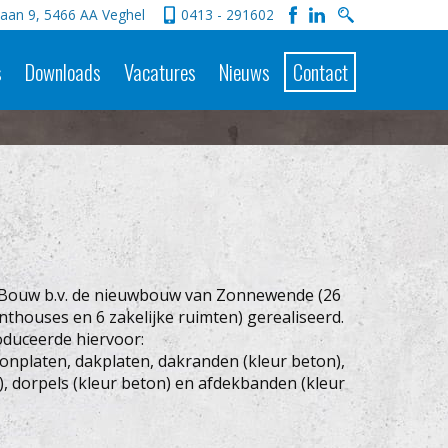
aan 9, 5466 AA Veghel
0413 - 291602
s
Downloads
Vacatures
Nieuws
Contact
n Bouw b.v. de nieuwbouw van Zonnewende (26
thouses en 6 zakelijke ruimten) gerealiseerd.
oduceerde hiervoor:
onplaten, dakplaten, dakranden (kleur beton),
, dorpels (kleur beton) en afdekbanden (kleur