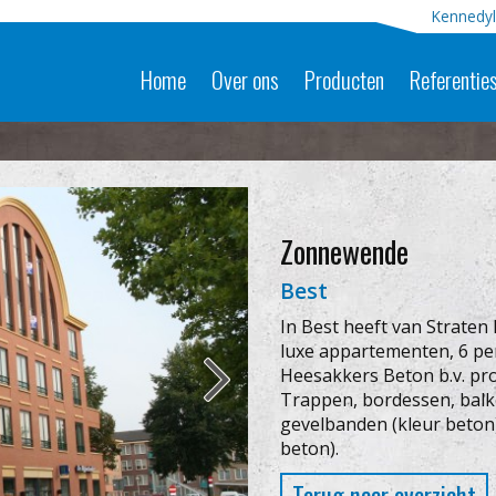
Kennedyl
Home
Over ons
Producten
Referentie
Zonnewende
Best
In Best heeft van Strate
luxe appartementen, 6 pen
Heesakkers Beton b.v. pr
Trappen, bordessen, balk
gevelbanden (kleur beton)
beton).
Terug naar overzicht