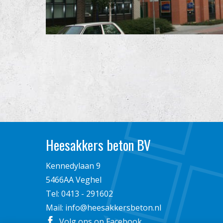
Heesakkers beton BV
Kennedylaan 9
5466AA Veghel
Tel:
0413 - 291602
Mail:
info@heesakkersbeton.nl
Volg ons op Facebook