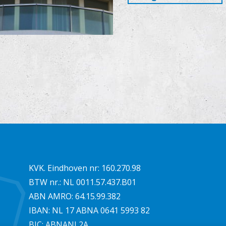
KVK. Eindhoven nr: 160.270.98
BTW nr.: NL 0011.57.437.B01
ABN AMRO: 64.15.99.382
IBAN: NL 17 ABNA 0641 5993 82
BIC: ABNANL2A