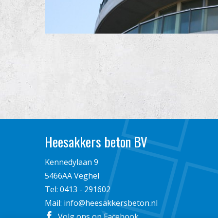
Heesakkers beton BV
Kennedylaan 9
5466AA Veghel
Tel:
0413 - 291602
Mail:
info@heesakkersbeton.nl
Volg ons op Facebook