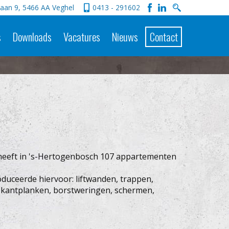
aan 9, 5466 AA Veghel
0413 - 291602
s
Downloads
Vacatures
Nieuws
Contact
heeft in 's-Hertogenbosch 107 appartementen
duceerde hiervoor: liftwanden, trappen,
 kantplanken, borstweringen, schermen,