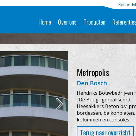
Kennedyl
Home
Over ons
Producten
Referentie
Metropolis
Den Bosch
Hendriks Bouwbedrijven 
"De Boog" gerealiseerd.
Heesakkers Beton b.v. pro
bordessen, balkonplaten,
kolommen en consoles.
Terug naar overzicht